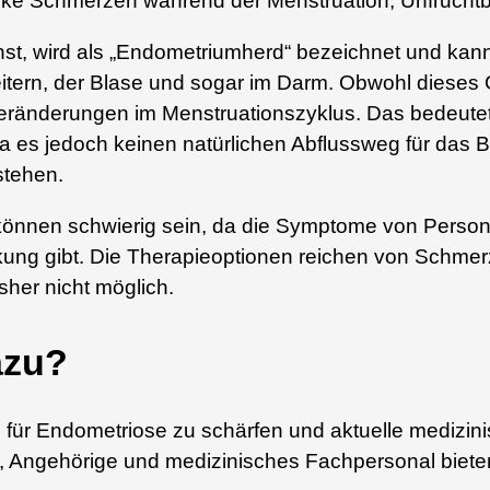
arke Schmerzen während der Menstruation, Unfrucht
, wird als „Endometriumherd“ bezeichnet und kann
ileitern, der Blase und sogar im Darm. Obwohl dies
 Veränderungen im Menstruationszyklus. Das bedeutet, 
a es jedoch keinen natürlichen Abflussweg für das 
tehen.
nnen schwierig sein, da die Symptome von Person 
ankung gibt. Die Therapieoptionen reichen von Schme
isher nicht möglich.
azu?
in für Endometriose zu schärfen und aktuelle medizi
ne, Angehörige und medizinisches Fachpersonal biet