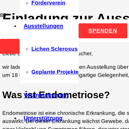
Förderverein
Einladung zur Auss
Ausstellungen
18 Uhr
SPENDEN
Lichen Sclerosus
Liebe Besucherinnen und Besucher,
wir laden euch herzlich zur neuen Ausstellung üb
Geplante Projekte
um 18 Uhr und bietet eine einzigartige Gelegenheit
Was ist Endometriose?
Veranstaltungen
Endometriose ist eine chronische Erkrankung, die 
Unterstützung
auswirkt. Bei dieser Erkrankung wächst Gewebe, d